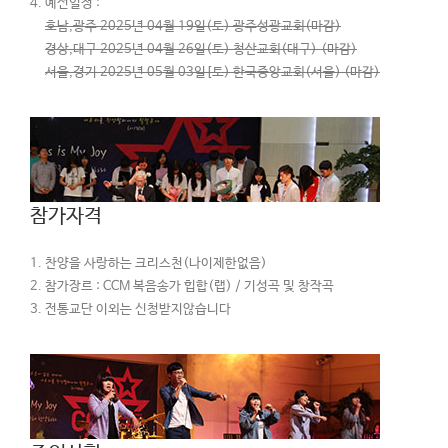
예선일정 :
호남,광주 2025년 04월 19일(토) 광주성광교회(마감)
경상,대구 2025년 04월 26일(토) 청산교회(대구) (마감)
서울,경기 2025년 05월 03일[토) 한국중앙교회(서울) (마감)
참가자격
찬양을 사랑하는 크리스천(나이제한없음)
참가장르 : CCM 복음송가 힙합(랩) / 기성곡 및 창작곡
전통교단 이외는 신청받지않습니다